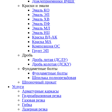
Дождеприемники ВЧШГ
Краски и эмали
Эмаль КО
Эмаль ЭП
Эмаль ХВ
Эмаль ПФ
Эмаль МЛ
Эмаль НЦ
Краска ВД-АК
Краска МА
Композиция ОС
Грунт ЭП
Дробь
Дробь литая (ДСЛУ)
Дробь колотая (ДСКУ)
Фундаметные болты
Фундаметные болты
Шпилька полнорезьбовая
Шпоночный прокат
Услуги
Арматурные каркасы
Гидроабразивная резка
Газовая резка
Гибка
Лазерная резка